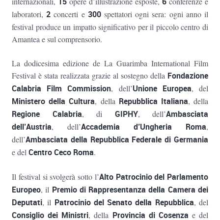
internazionali,
15
opere d’illustrazione esposte,
6
conferenze e
laboratori,
2
concerti e
300
spettatori ogni sera: ogni anno il
festival produce un impatto significativo per il piccolo centro di
Amantea e sul comprensorio.
La dodicesima edizione de La Guarimba International Film
Festival è stata realizzata grazie al sostegno della
Fondazione
Calabria Film Commission
, dell’
Unione Europea
, del
Ministero della Cultura
, della
Repubblica Italiana
, della
Regione Calabria
, di
GIPHY
, dell’
Ambasciata
dell’Austria
, dell’
Accademia d’Ungheria Roma
,
dell’
Ambasciata della Repubblica Federale di Germania
e del
Centro Ceco Roma
.
Il festival si svolgerà sotto l’
Alto Patrocinio del Parlamento
Europeo
, il
Premio di Rappresentanza della Camera dei
Deputati
, il
Patrocinio del Senato della Repubblica
, del
Consiglio dei Ministri
, della
Provincia di Cosenza
e del