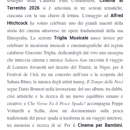
sostegno della Calabria Film Commission,
Cinema al
Terrenito 2026
si è articolata in tre sezioni tematiche,
ciascuna con la sua chiave di lettura. L’omaggio ad
Alfred
Hitchcock
ha voluto celebrare uno dei grandi maestri della
storia del cinema attraverso tre opere fondamentali della sua
filmografia. La sezione
Triglia Musicale
nasce invece per
celebrare le incursioni musicali e cinematografiche del regista
calabrese Giacomo Triglia, dedicandogli dal vivo una rassegna
che intreccia cinema e musica:
Sahara Jam
racconta il viaggio
di Lorenzo Jovanotti nel deserto del Ténéré, in Niger, per il
Festival de l’Aïr, tra un concerto nell’oasi e la scoperta del
Sahara Blues, la musica degli artisti tuareg;
Il Tempo delle Noci
segue Dario Brunori nella lavorazione del suo album, tra dubbi,
crisi artistiche e la ricerca di un nuovo equilibrio umano e
creativo; e
Che Verso Fa il Pesce Spada?
accompagna Peppe
Voltarelli a Scilla, dove un documentario sulla pesca
tradizionale del pesce spada si trasforma in un viaggio interiore,
tra memoria e ricerca di sé. Per il
Cinema per Bambini
,