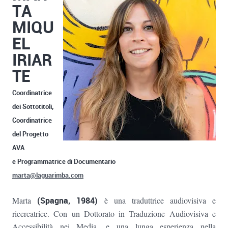
TA
MIQU
EL
IRIAR
TE
Coordinatrice
dei Sottotitoli,
Coordinatrice
del Progetto
AVA
e Programmatrice di Documentario
marta@laguarimba.com
Marta
(Spagna, 1984)
è una traduttrice audiovisiva e
ricercatrice. Con un Dottorato in Traduzione Audiovisiva e
Accessibilità nei Media, e una lunga esperienza nella