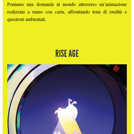
Poniamo una domanda al mondo attraverso un’animazione
realizzata a mano con carta, affrontando temi di eredità e
questioni ambientali.
RISE AGE