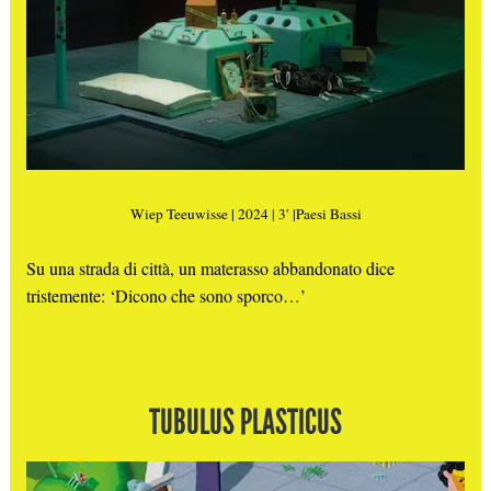
Wiep Teeuwisse | 2024 | 3′ |Paesi Bassi
Su una strada di città, un materasso abbandonato dice
tristemente: ‘Dicono che sono sporco…’
TUBULUS PLASTICUS