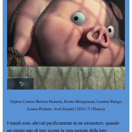
Orphee Coutier, Bettina Demarty, Kimie Maingonnat, Laurène Perego,
Louise Poulain, Avril Zundel | 2024 | 7′ | Francia
I maiali sono allevati pacificamente in un monastero, quando
un giorno uno di loro scopre la vera ragione della loro