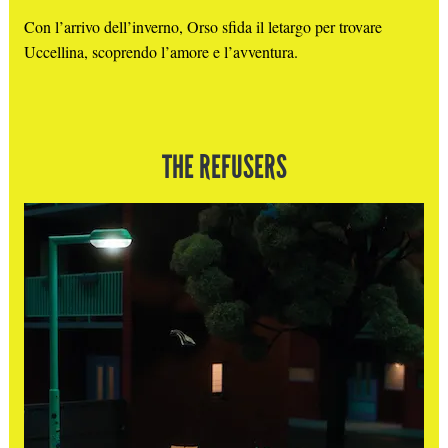
Con l’arrivo dell’inverno, Orso sfida il letargo per trovare
Uccellina, scoprendo l’amore e l’avventura.
THE REFUSERS