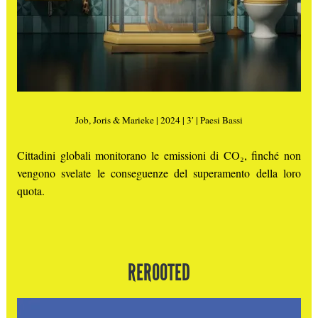
Job, Joris & Marieke | 2024 | 3′ | Paesi Bassi
Cittadini globali monitorano le emissioni di CO₂, finché non
vengono svelate le conseguenze del superamento della loro
quota.
REROOTED