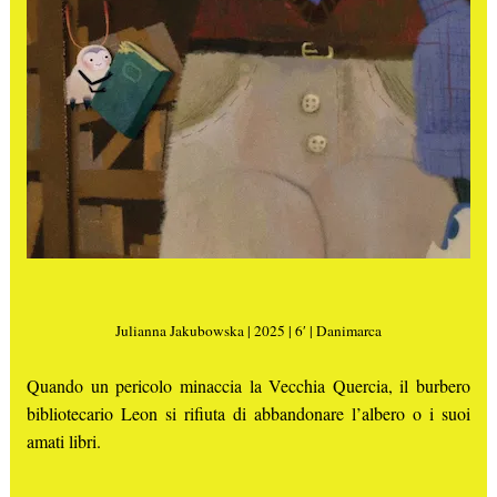
Julianna Jakubowska | 2025 | 6′ | Danimarca
Quando un pericolo minaccia la Vecchia Quercia, il burbero
bibliotecario Leon si rifiuta di abbandonare l’albero o i suoi
amati libri.