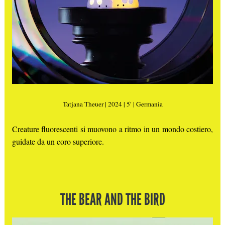
Tatjana Theuer | 2024 | 5′ | Germania
Creature fluorescenti si muovono a ritmo in un mondo costiero,
guidate da un coro superiore.
THE BEAR AND THE BIRD