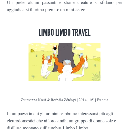
Un prete, alcuni passanti e strane creature si sfidano per
aggiudicarsi il primo premio: un mini-aereo.
LIMBO LIMBO TRAVEL
Zsuzsanna Kreif & Borbála Zétényi | 2014 | 16′ | Francia
In un paese in cui gli uomini sembrano interessarsi più agli
elettrodomestici che ai loro simili, un gruppo di donne sole e
disilluse montano sull’autobus Limbo Limbo.