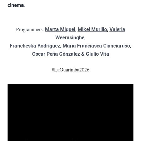
cinema
.
Programmers:
Marta Miquel
,
Mikel Murillo
,
Valeria
Weerasinghe,
Francheska Rodríguez
,
Maria Franciasca Cianciaruso
,
Oscar Peña Gónzalez
&
Giulio Vita
#LaGuarimba2026